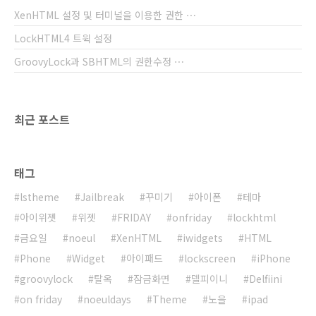
XenHTML 설정 및 터미널을 이용한 권한 ⋯
LockHTML4 트윅 설정
GroovyLock과 SBHTML의 권한수정 ⋯
최근 포스트
태그
lstheme
Jailbreak
꾸미기
아이폰
테마
아이위젯
위젯
FRIDAY
onfriday
lockhtml
금요일
noeul
XenHTML
iwidgets
HTML
Phone
Widget
아이패드
lockscreen
iPhone
groovylock
탈옥
잠금화면
델피이니
Delfiini
on friday
noeuldays
Theme
노을
ipad