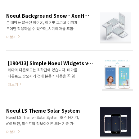
존에 Simple Noeul v5 - R2를 사용중이시던 분
들께서는 Config.js파일을 제외한 assets폴더와
Noeul Background Snow - XenHTML Theme
LockBackground.html, Wallpaper.html파
본 테마는 탈옥된 아이폰, 아이팟 그리고 아이패
일을 덮어씌우셔야 이전에 사용중이던 설정이
드에만 적용하실 수 있으며, 시계테마를 포함하
적용됩니다. 1) 테마 적용 경로 락스크린 : var /
지 않습니다. ^^ 작동되는 모습은 하단의 동영상
더보기
mobile / Library / LockHTML 홈스크린 : var
을 참고하시고, 다운로드는 본문 최하단에 있습
/ mobile / Library / SBHTML 2) ..
니다. ※ 필수트윅 : XenHTML 또는 LockHTML
※ 호환기종 : XenHTML 또는 LockHTML을 지
원하는 모든 기종 ※ 설치경로 : 원시(Raw) 파일
[190413] Simple Noeul Widgets v9.5 - RP2.1 Update
시스템 / var / mobile / LockHTML ※ 적용방
테마의 다운로드는 최하단에 있습니다. 테마를
법 다운받은 테마의 압축을 해제 iFunbox 또는
다운로드 받으시기 전에 본문의 내용을 꼭 읽어
3uTools와 같이 기기의 내부 폴더를 볼 수 있는
보세요. - UPDATE. 19. 04. 13 - Simple Noeul
프로그램 실행 위의 프로그램을 이용하여 설치
더보기
v9.5 - RP2.1 업데이트내용 본 업데이트는 테마
경로에 압축해제된 테마 폴더(Noeul - BG
의 오류로 인한 업데이트가 아닌 간단한 기능이
Snow)를 끌어다 놓으세요. 기기의 설정 - Xen
추가된 업데이트입니다. 배터리 잔량이 20%이
HTML - Lockscreen에 진입 Back..
하이고, 충전중이지 않을 경우 테마 하단에 라이
Noeul LS Theme Solar System
트닝케이블 이미지가 나타나고 전력표시 아이콘
Noeul LS Theme - Solar System ※ 적용기기,
이 점멸됩니다. (잠금화면 전용) 배터리와 관련
iOS 버전, 필수트윅 정보아이폰 모든 기종 가능
된 사항은 잠금화면용 테마에만 적용됩니다.
아이패드 모바일 해상도 1024*768을 지원하는
더보기
(LockBackground.html) 테마의 위치 설정을
기종탈옥 가능한 모든 iOS 9 이상의 버전
테마설정에서 직접 수치 입력 방식으로 변경 (기