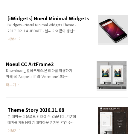
XenHTML Cydia Source :
존에는 드래그 방식을 사용) 추가 또는 수정된 파
http://xenpublic.incendo.ws ※ 적용방법
일 LockBackground.html -수정 Config.js -
(통합정보보기)Noeul LS Theme Solar
수정..
[iWidgets] Noeul Minimal Widgets
System.7z 파일 다운로드 및 압축해제.탈옥된
iWidgets - Noeul Minimal Widgets Theme -
기기의 내부 경로 - Raw(원시) 파일 시스템 >
2017. 02. 14 UPDATE - 날씨 아이콘이 갱신되
var > mobile > Library > LockHTML - 에 압
지 않던 문제 수정 [ Weather icon fix - real
축해제된 폴더 넣기탈옥된 기기의 설정 > Xen
더보기
time update ] DOWNLOAD _ 제작환경iOS
HTML > Lockscreen > Background Widgets
9.0.2iPhone 5 필수트윅iWidgets (Cydia
또는 Foreground Widgets 중 테마를 적용할..
Application) 설치경로Raw(원시) 파일 시스템
> var > mobile > Library > iWidgets 지원기
Noeul CC ArtFrame2
기탈옥된 모든 아이폰iPhone4, 4siPhone5,
Download_ 알아두세요.본 테마를 적용하기
5c, 5s, seiPhone6, 6 Plus, 6s, 6s Plus 테마옵
위해 꼭 'Acapella II' 와 'Anemone' 또는
션 설치 및 적용방법자신의 기종에 맞는 첨부된
'WinterBoard' 트윅이 필요한 것은 아닙니다.
더보기
파일을 다운로드 후 압축해제(첨부파일은 본문
이 테마의 베이스 요소는 CustomCover이고 다
상단 참고)압축해제 후 Noeul Minima..
른 트윅들은 보조적인 역할(미디어 컨트롤 엘리
먼트의 감춤 및 표시, 아이콘 변경 등등...)을 수
행하기 위한 것입니다. _트윅정보
Theme Story 2016.11.08
CustomCover (유료 + 필수)Acapella II (유료
본 테마는 다운로드 받으실 수 없습니다. 기존의
+ 선택)Anemone 또는 WinterBoard (무료 +
테마를 재활용하여 레이아웃 위치만 약간 수정
선택) _적용기기해상도 640X1136을 지원하는
하였습니다. 위젯과 제어센터의 절묘한 위치.음
iPod TouchiPhone5, 5c, 5s, 5seiPhone6,
더보기