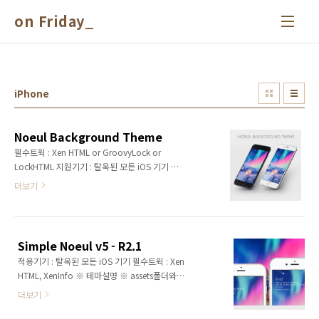
본문 바로가기
on Friday_
iPhone
Noeul Background Theme
필수트윅 : Xen HTML or GroovyLock or
LockHTML 지원기기 : 탈옥된 모든 iOS 기기 ※
테마컨셉 - 간편하게 기기의 배경에 색상을 넣거
더보기
나, 흐림효과를 추가해줍니다. ※ 응용예제 잠금
화면의 배경에 흐림효과(Blur)를 줄 수 있습니
다. 잠금화면 및 홈화면의 상태바 영역에 배경색,
흐림효과, 그림자효과를 추가할 수 있습니다. 투
Simple Noeul v5 - R2.1
명도 조절, 흐림효과 강도, 배경색상, 그림자 등
적용기기 : 탈옥된 모든 iOS 기기 필수트윅 : Xen
등 다양한 테마설정을 제공합니다. 구동모습보
HTML, XenInfo ※ 테마설명 ※ assets폴더와 3
기#1 - 상태바 구동모습보기#2 - 잠금화면
개의 파일(Config.js, LockBackground.html,
더보기
Wallpaper.html)이 있는 'Simple Noeul v5 -
R2.1' 폴더를 테마 적용 경로에 넣어주세요. 기