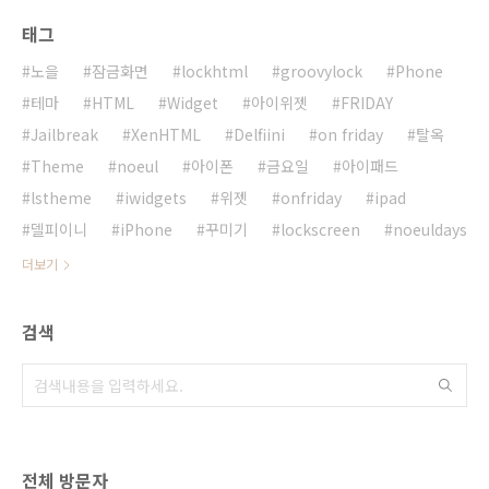
태그
노을
잠금화면
lockhtml
groovylock
Phone
테마
HTML
Widget
아이위젯
FRIDAY
Jailbreak
XenHTML
Delfiini
on friday
탈옥
Theme
noeul
아이폰
금요일
아이패드
lstheme
iwidgets
위젯
onfriday
ipad
델피이니
iPhone
꾸미기
lockscreen
noeuldays
더보기
검색
전체 방문자