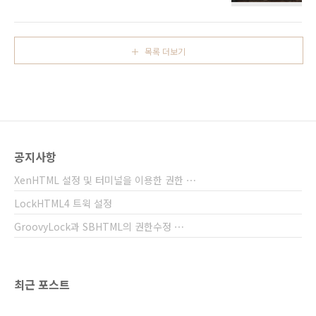
악이 재생중이면 위젯에 재생중인 곡의 정보가
6siPhone6Plus, 6s Plus _파일설명첨부된 자
표시됨. __LockScreen Wallpaper
료를 다운로드 후 압축을 해제하시면 두개의 폴
DownloadSize : 1080 X 1920[ iPhone5, 6,
더가 있으며 알맞..
6Plus, 7, 7Plus ] Wood LockScreen
목록 더보기
Wallpaper Download Link
공지사항
XenHTML 설정 및 터미널을 이용한 권한 ⋯
LockHTML4 트윅 설정
GroovyLock과 SBHTML의 권한수정 ⋯
최근 포스트