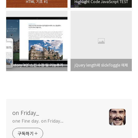
HTML 기초 #1
Highlight Code JavaScript TEST
Tistory '#2' 스킨 수정 및 기능추가
jQuery length와 slideToggle 예제
on Friday_
one Fine day. on Friday...
구독하기