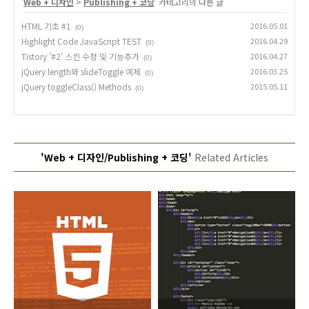
'
Web + 디자인
>
Publishing + 코딩
' 카테고리의 다른 글
HTML 기초 #1
2016.05.01
(0)
Highlight Code JavaScript TEST
2016.04.29
(0)
Tistory '#2' 스킨 수정 및 기능추가
2016.04.27
(0)
jQuery length와 slideToggle 예제
2016.03.25
(0)
jQuery toggleClass() Methods
2015.05.11
(0)
'Web + 디자인/Publishing + 코딩'
Related Articles