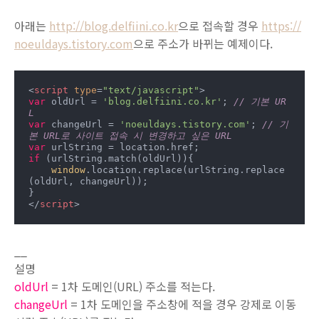
아래는
http://blog.delfiini.co.kr
으로 접속할 경우
https://
noeuldays.tistory.com
으로 주소가 바뀌는 예제이다.
<
script
type
=
"text/javascript"
>
var
 oldUrl = 
'blog.delfiini.co.kr'
; 
// 기본 UR
L
var
 changeUrl = 
'noeuldays.tistory.com'
; 
// 기
본 URL로 사이트 접속 시 변경하고 싶은 URL
var
if
 (urlString.match(oldUrl)){

window
.location.replace(urlString.replace
(oldUrl, changeUrl));

</
script
>
__
설명
oldUrl
= 1차 도메인(URL) 주소를 적는다.
changeUrl
= 1차 도메인을 주소창에 적을 경우 강제로 이동