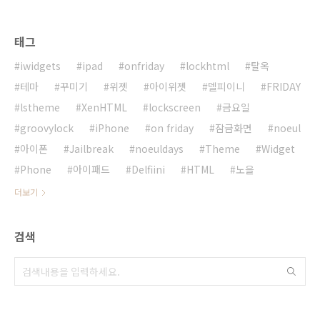
태그
iwidgets
ipad
onfriday
lockhtml
탈옥
테마
꾸미기
위젯
아이위젯
델피이니
FRIDAY
lstheme
XenHTML
lockscreen
금요일
groovylock
iPhone
on friday
잠금화면
noeul
아이폰
Jailbreak
noeuldays
Theme
Widget
Phone
아이패드
Delfiini
HTML
노을
더보기
검색