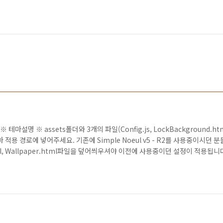
※ 테마설명 ※ assets폴더와 3개의 파일(Config.js, LockBackground.htm
 폴더를 테마 적용 경로에 넣어주세요. 기존에 Simple Noeul v5 - R2를 사용중이시던
html, Wallpaper.html파일을 덮어씌우셔야 이전에 사용중이던 설정이 적용됩니다
 / mobile / Library / SBHTML 2) ..