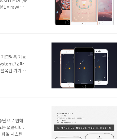
LockHTML4 (유
ML = raw(원
하는 기종탈옥 가능
ystem.7z 파
 넣기탈옥된 기기의
개발 중단으로 인해
요는 없습니다.
) 파일 시스템 >