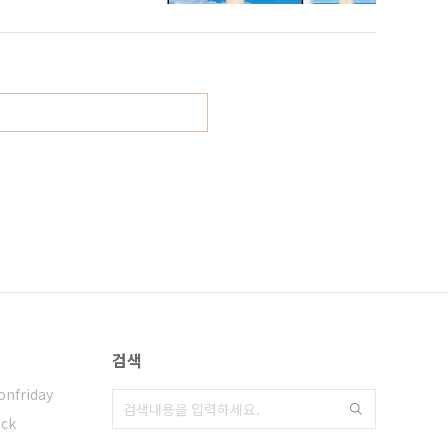
검색
onfriday
ock