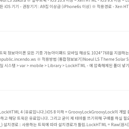
oeul LS Sakura ※ 필수트윅 - iOS 10.x 이상 = Xen HTML - iOS 9.x 이상 = 
모든 iOS 기기 - 권장기기 : A9칩 이상급 (iPhone6s 이상) ※ 적용경로 - Xen HT
kHTML4 = raw(원시) 파일 시..
 버전, 필수트윅 정보아이폰 모든 기종 가능아이패드 모바일 해상도 1024*768을 지원
xenpublic.incendo.ws ※ 적용방법 (통합정보보기)Noeul LS Theme Solar S
스템 > var > mobile > Library > LockHTML - 에 압축해제된 폴더
또는 Foreground Widgets 중 테마를 적용할..
= LockHTML 4 (유료입니다.)iOS 8 이하 = GroovyLockGroovyLock의 
야 하고 해당 트윅은 유료입니다. 그리고 굳이 제 테마를 쓰기위해 구매를 하실 필
) 설치경로 :: 사용하는 트윅에 따라 설치경로가 틀림.LockHTML = Raw(원시