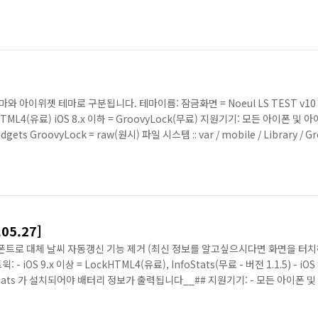
obile > Library > GroovyLock 테마특징 :: 베타때의 기능과 차이가 있..
마와 아이위젯 테마로 구분됩니다. 테마이름: 잠금화면 = Noeul LS TEST v10
LockHTML4(유료) iOS 8.x 이하 = GroovyLock(무료) 지원기기: 모든 아이폰 및
dgets GroovyLock = raw(원시) 파일 시스템 :: var / mobile / Library / G
Widgets 테..
05.27]
 이미지를 폰트로 대체 날씨 자동갱신 기능 제거 (최신 정보를 알고싶으시다면 화면을 터
S 9.x 이상 = LockHTML4(유료), InfoStats(무료 - 버전 1.1.5) - iOS 
#__InfoStats 가 설치되어야 배터리 정보가 출력됩니다__## 지원기기: - 모든 아이폰 
Widgets - GroovyLock = raw(..