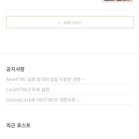
v10 아이위젯 = Noeul LS TEST v10 iWidgets
Raw(원시) 파일 시스템 > mobile > Library >
필수트윅: iOS 9.x 이상 = LockHTML4(유료)
GroovyLock 테마특징 :: 베타때의 기능과 차이
iOS 8.x 이하 = GroovyLock(무료) 지원기기:
가 있..
모든 아이폰 및 아이팟 기기 적용경로:
목록 더보기
LockHTML4 = raw(원시) 파일 시스템 :: var /
Library / Widgets GroovyLock = raw(원시)
파일 시스템 :: var / mobile / Library /
GroovyLock iWidgets = raw(원시) 파일 시스
템 :: var / mobile / Library / iWidgets 테..
공지사항
XenHTML 설정 및 터미널을 이용한 권한 ⋯
LockHTML4 트윅 설정
GroovyLock과 SBHTML의 권한수정 ⋯
최근 포스트