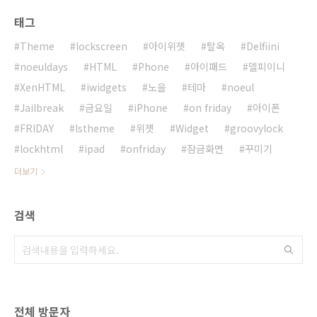
태그
Theme
lockscreen
아이위젯
탈옥
Delfiini
noeuldays
HTML
Phone
아이패드
델피이니
XenHTML
iwidgets
노을
테마
noeul
Jailbreak
금요일
iPhone
on friday
아이폰
FRIDAY
lstheme
위젯
Widget
groovylock
lockhtml
ipad
onfriday
잠금화면
꾸미기
더보기
검색
전체 방문자