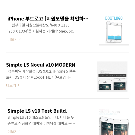
Library > iWidgets 테마특징iWidgets용 옵션
능하기 때문에 iOS 9.3.x를 사용하시는 분들의
제공(=총 18개 항목)지역코드 한글 지원위젯 터
InfoStats 2 설치에 대한 문의는 답변드릴 수 ..
치 시 어플실행테마 전체 한글 및 영문 지원베타
iPhone 부트로고 [지원모델을 확인하세요]
에서는 우측 상단의 메뉴버튼이 새로고침기능을
__첨부파일 지원모델해상도 '640 X 1136' ,
합니다. 설치 및 적용방법7z압축파일의 압축해
'750 X 1334'를 지원하는 기기iPhone5, 5c,
제를 위해 http://www.7zip.org 사이트의 프
5s, seiPhone6, 6siPhone4, 4s, iPhone6
로그램이 필요할 수 있습니다.첨부된 파일을 다
더보기
Plus, 6s Plus, iPad 지원안함. 필수트윅
운로드 후 압축해제.압축해제 후 Simple LS
Anemone 또는 WinterBoard 중 하나는 필수
Noeul v10 Modern 폴더를 iFunbox 프로그램
로 설치되어 있어야 함. 적용경로Raw(원시) 파
을 이용하여 설치경로에 드래그.스프..
일 시스템 > Library > Themes 압축내용 :
Simple LS Noeul v10 MODERN
Noeul BootLogo.zip[B.L] Summer
_첨부파일 제작환경 iOS 9.0.2, iPhone 5 필수
iPhone5 Series.theme - 아이폰5, 5c, 5s, se용
트윅 iOS 9 이상 = LockHTML 4 (유료입니
테마[B.L] Summer iPhone6.theme - 아이폰
다.)iOS 8 이하 = GroovyLockGroovyLock의
더보기
6, 6s용 테마 설치방법첨부파일을 다운로드 후
개발 중단으로 인해 iOS 9이상을 사용하시는 분
압축해제.압축해제된 폴더 중 자신의 기종에 맞
들께서는 LockHTML 4를 설치하셔야 하고 해당
는 테마를 iFunbox 프로그램..
트윅은 유료입니다. 그리고 굳이 제 테마를 쓰기
위해 구매를 하실 필요는 없습니다. ^^ 기존에
Simple LS v10 Test Build.
LockHTML을 결제하신 분들만 쓰시기 바라옵니
Simple LS v10 테스트빌드입니다. 테마는 두
다. (__) 설치경로 :: 사용하는 트윅에 따라 설치
종류로 잠금화면 테마와 아이위젯 테마로 구분
경로가 틀림.LockHTML = Raw(원시) 파일 시
됩니다. 테마이름: 잠금화면 = Noeul LS TEST
스템 > Library > WidgetGroovyLock =
더보기