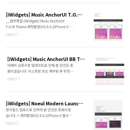
아트배경사용 = 해당 옵션 체크시 블러효과의 앨
제공(=총 18개 항목)옵션 기능 제거
범아트가 배경으로 보..
(Widget.plist의 최소범위 지정으로 인해 옵션
[iWidgets] Music AnchorUI T.O.M Theme
은 지원하지 않습니다.)지역코드 한글 지원위젯
__첨부파일 [iWidgets] Music AnchorUI
터치 시 어플실행테마 전체 한글 및 영문 지원베
T.O.M Theme 제작환경iOS 9.0.2iPhone 5 필
타에서는 우측 상단의 메뉴버튼이 새로고침기능
수트윅iWidgets (무료)InfoStats 2 (무료)설치
더보기
을 합니다.추가 : 본 위젯은 Config.js 문서를 이
경로raw(원시) 파일 시스템 > var > mobile
용하여 테마를 설정합니다. 설치 및 적용방법7z
>Library > iWidgets 질문금지iOS 9.0.2의 경
압축파일의 압축해제를 위해
우 InfoStats 2 트윅이 시디아에서 바로 설치가
http://www.7zip.org 사이트의 프로그램이 ..
능하기 때문에 iOS 9.3.x를 사용하시는 분들의
[iWidgets] Music AnchorUI BB Theme - 종료
InfoStats 2 설치에 대한 문의는 답변드릴 수 없
아래의 오류수정 업데이트로 인해 본 안건은 종
습니다.테마 변경 문의하시는 분들이 계신데, 그
료되었습니다. 리스프링 또는 재부팅 후 위젯 스
런 분들은 그냥 다른 테마 사용해주세요. 부탁드
크립트 에러(위젯이 작동하지 않음으로 홈 화면
립니다. (_ _) 테마옵션 (=사용자가 지정할 수 있
더보기
의 위젯을 지운뒤 다시 열어줘야 함)정규코드로
는 것)실행어플선택 : 아티스트(가수)부분 터치
작성되지 않은 어플들의 제목, 아티스트, 앨범아
시 실행될 음악 어플 선택(지니, 멜론, 아이폰,아
트, 그리고 현재 재생중이라는 조건문을 불러오
이..
지 못 함.(대표적으로 mnet, 소리바다 등등) >
[iWidgets] Noeul Modern Launcher (Beta) - 종료
제작환경iOS 9.0.2iPhone 5 필수트윅
정식빌드 업로드로 인하여 본 안건은 종료되었
iWidgets (무료)InfoSatas 2 (무료) 설치경로
습니다. > 제작환경iOS 9.0.2iPhone 5 필수트
raw(원시) 파일 시스템 > var > mobile
윅iWidgets (Cydia Application) 설치경로
더보기
>Library > iWidgets 질문금지iOS 9.0.2의 경
Raw(원시) 파일 시스템 > var > mobile >
우 InfoStats 2 트윅이 시디아에서 바로 설치가