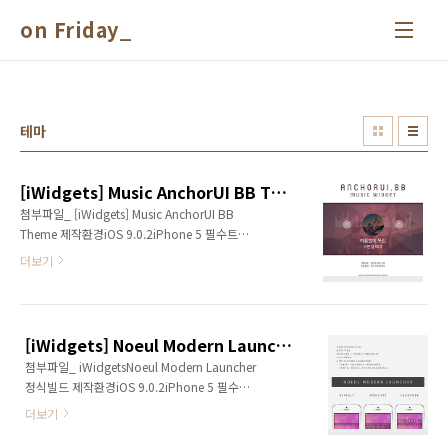
본문 바로가기
on Friday_
테마
[iWidgets] Music AnchorUI BB Theme [Update]
첨부파일_ [iWidgets] Music AnchorUI BB
Theme 제작환경iOS 9.0.2iPhone 5 필수트윅
iWidgets (무료)InfoStats 2 (무료) 설치경로
더보기
raw(원시) 파일 시스템 > var > mobile
>Library > iWidgets 질문금지iOS 9.0.2의 경
우 InfoStats 2 트윅이 시디아에서 바로 설치가
능하기 때문에 iOS 9.3.x를 사용하시는 분들의
[iWidgets] Noeul Modern Launcher
InfoStats 2 설치에 대한 문의는 답변드릴 수 없
첨부파일_ iWidgetsNoeul Modern Launcher
습니다.테마 변경 문의하시는 분들이 계신데, 그
정식빌드 제작환경iOS 9.0.2iPhone 5 필수트
런 분들은 그냥 다른 테마 사용해주세요. 부탁드
윅iWidgets (Cydia Application) 설치경로
립니다. (_ _) 테마옵션음악어플선택 = 제목 또
더보기
Raw(원시) 파일 시스템 > var > mobile >
는 아티스트 터치시 실행할 음악어플 선택앨범
Library > iWidgets 테마특징iWidgets용 옵션